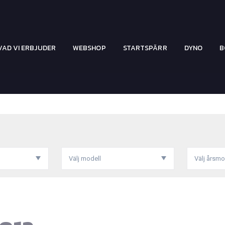
VAD VI ERBJUDER
WEBSHOP
STARTSPÄRR
DYNO
B
Välj modell
Välj årsmo