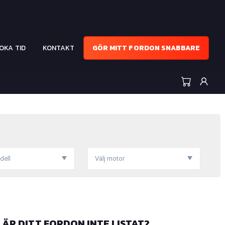
OKA TID
KONTAKT
GÖR MITT FORDON SNABBARE
dell
Välj motor
ÄR DITT FORDON INTE LISTAT?