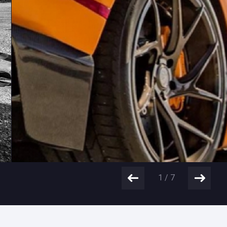
1
/
7