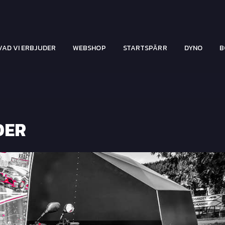
VAD VI ERBJUDER
WEBSHOP
STARTSPÄRR
DYNO
B
DER