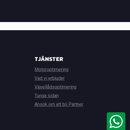
TJÄNSTER
Motoroptimering
Vad vi erbjuder
Växellådsoptimering
Tunga sidan
Ansök om att bli Partner