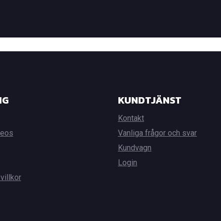
NG
KUNDTJÄNST
Kontakt
deos
Vanliga frågor och svar
Kundvagn
Login
villkor