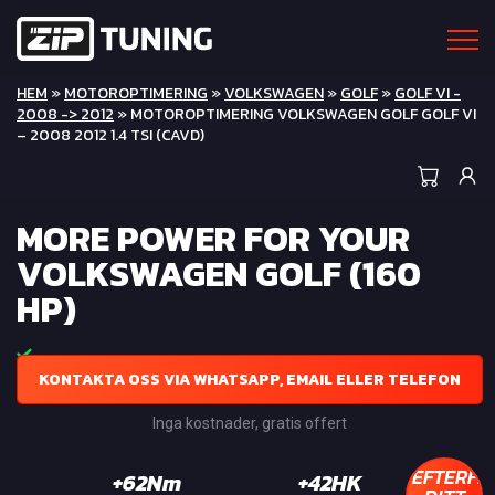
HEM
»
MOTOROPTIMERING
»
VOLKSWAGEN
»
GOLF
»
GOLF VI -
2008 -> 2012
» MOTOROPTIMERING VOLKSWAGEN GOLF GOLF VI
– 2008 2012 1.4 TSI (CAVD)
MORE POWER FOR YOUR
VOLKSWAGEN GOLF (160
HP)
KONTAKTA OSS VIA WHATSAPP, EMAIL ELLER TELEFON
Inga kostnader, gratis offert
EFTERFR
+62Nm
+42HK