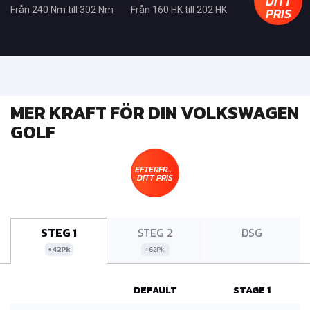
DITT
PRIS
Från 240 Nm till 302 Nm
Från 160 HK till 202 HK
MER KRAFT FÖR DIN VOLKSWAGEN
GOLF
EFTERFRÅGA
DITT PRIS
STEG 1
STEG 2
DSG
+42Pk
+62Pk
DEFAULT
STAGE 1