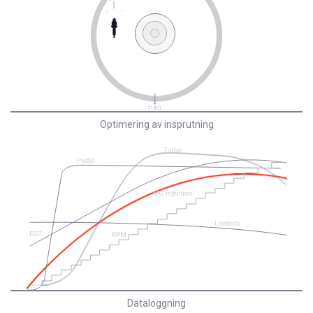
Optimering av insprutning
Dataloggning