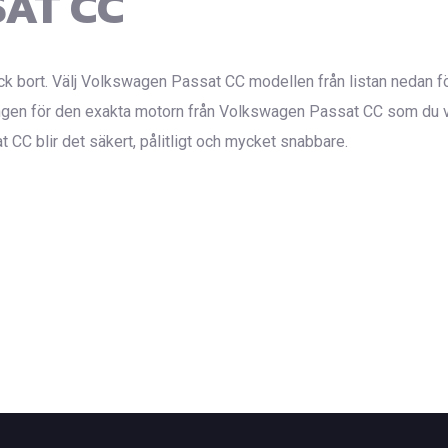
AT CC
ck bort. Välj Volkswagen Passat CC modellen från listan nedan för
en för den exakta motorn från Volkswagen Passat CC som du vil
t CC blir det säkert, pålitligt och mycket snabbare.