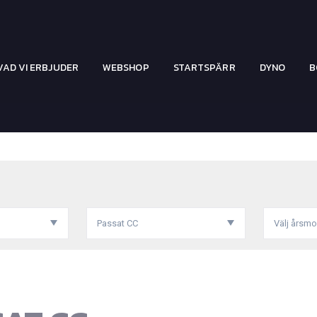
VAD VI ERBJUDER
WEBSHOP
STARTSPÄRR
DYNO
B
Passat CC
Välj årsmo