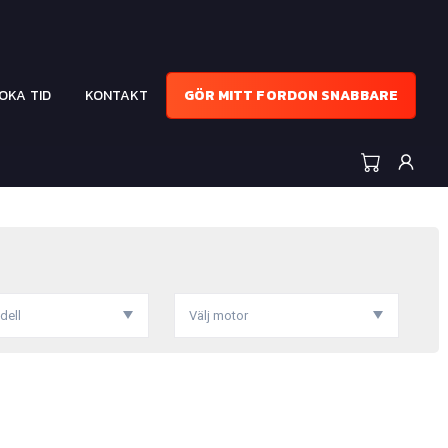
OKA TID
KONTAKT
GÖR MITT FORDON SNABBARE
dell
Välj motor