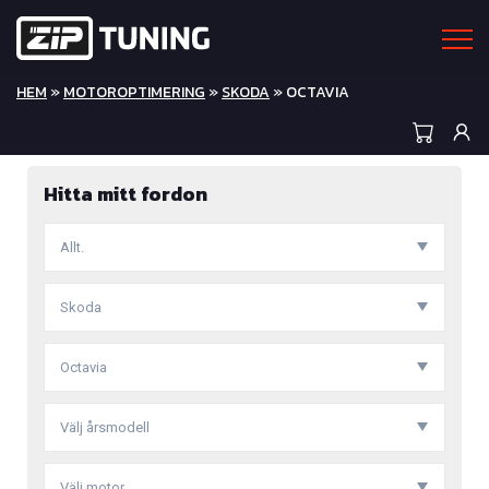
HEM
»
MOTOROPTIMERING
»
SKODA
» OCTAVIA
Hitta mitt fordon
Allt.
Skoda
Octavia
Välj årsmodell
Välj motor