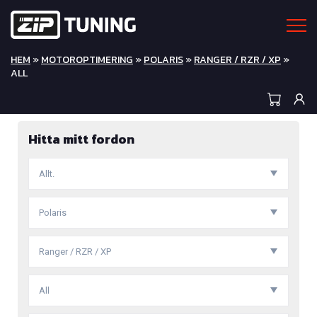
HEM
»
MOTOROPTIMERING
»
POLARIS
»
RANGER / RZR / XP
»
ALL
Hitta mitt fordon
Allt.
Polaris
Ranger / RZR / XP
All