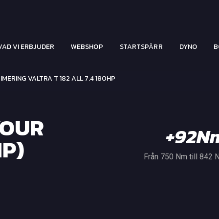
VAD VI ERBJUDER
WEBSHOP
STARTSPÄRR
DYNO
B
ERING VALTRA T 182 ALL 7.4 180HP
YOUR
+92N
HP)
Från 750 Nm till 842