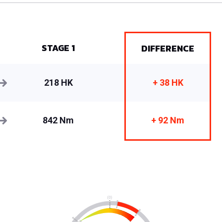
STAGE 1
DIFFERENCE
218 HK
+ 38 HK
842 Nm
+ 92 Nm