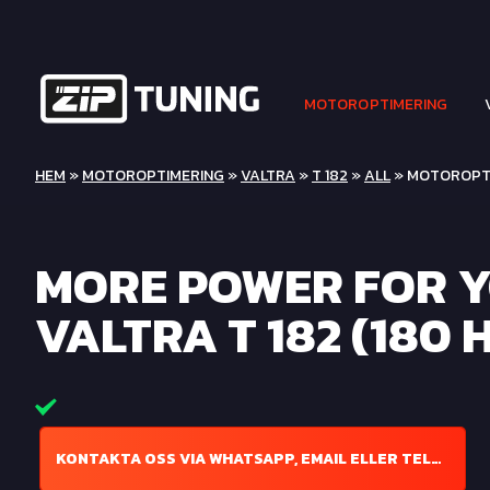
MOTOROPTIMERING
HEM
»
MOTOROPTIMERING
»
VALTRA
»
T 182
»
ALL
» MOTOROPTIM
MORE POWER FOR 
VALTRA T 182 (180 
KONTAKTA OSS VIA WHATSAPP, EMAIL ELLER TELEFON