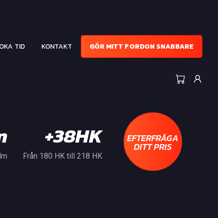
OKA TID
KONTAKT
GÖR MITT FORDON SNABBARE
m
+38HK
EFTERFRÅGA
DITT PRIS
 Nm
Från 180 HK till 218 HK