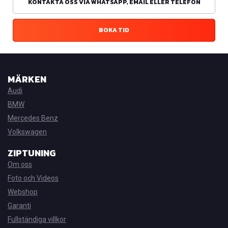
KONTAKTA OSS VIA WHATSAPP, EMAIL ELLER TELEFON
BOKA TID
MÄRKEN
Audi
BMW
Mercedes Benz
Volkswagen
ZIPTUNING
Om oss
Foto och Videos
Webshop
Garanti
Fullständiga villkor