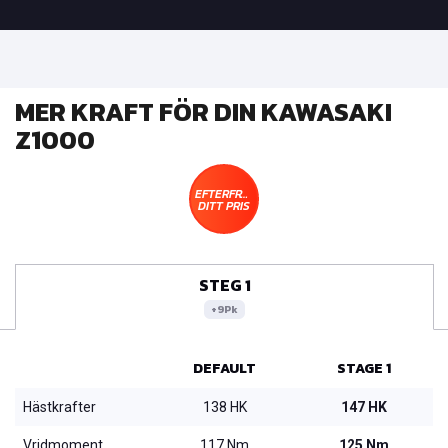
MER KRAFT FÖR DIN KAWASAKI
Z1000
EFTERFRÅGA
DITT PRIS
STEG 1
+9Pk
DEFAULT
STAGE 1
Hästkrafter
138 HK
147 HK
Vridmoment
117 Nm
125 Nm