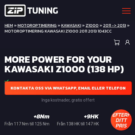
HEM
»
MOTOROPTIMERING
»
KAWASAKI
»
Z1000
»
2011 -> 2013
»
MOTOROPTIMERING KAWASAKI Z1000 2011 2013 1043CC
MORE POWER FOR YOUR
KAWASAKI Z1000 (138 HP)
KONTAKTA OSS VIA WHATSAPP, EMAIL ELLER TELEFON
Inga kostnader, gratis offert
EFTERFR
+8Nm
+9HK
DITT
PRIS
Från 117 Nm till 125 Nm
Från 138 HK till 147 HK