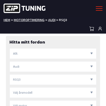
HEM
»
MOTOROPTIMERING
»
AUDI
» RSQ3
Hitta mitt fordon
Allt.
Audi
RSQ3
Välj årsmodell
Välj motor