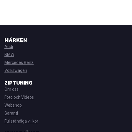
MÄRKEN
Audi
BMW
Mercedes Benz
Volkswagen
ZIPTUNING
Om oss
Foto och Videos
Webshop
Garanti
Fullständiga villkor