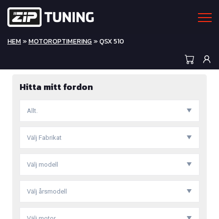
HEM
»
MOTOROPTIMERING
» QSX 510
Hitta mitt fordon
Allt.
Välj Fabrikat
Välj modell
Välj årsmodell
Välj motor