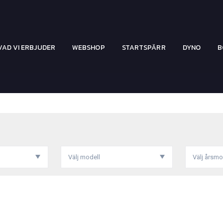
VAD VI ERBJUDER
WEBSHOP
STARTSPÄRR
DYNO
B
Välj modell
Välj årsmo