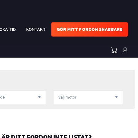
OKA TID
KONTAKT
GÖR MITT FORDON SNABBARE
dell
Välj motor
ÄR DITT FORDON INTE LISTAT?