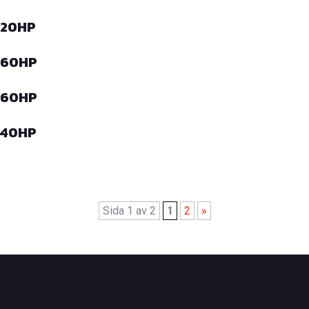
 420HP
 460HP
 360HP
 340HP
Sida 1 av 2
1
2
»