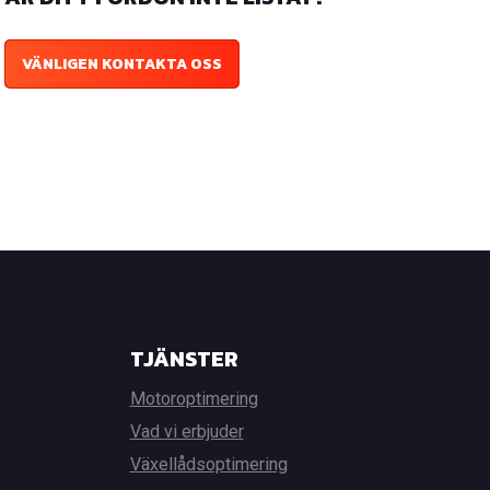
VÄNLIGEN KONTAKTA OSS
TJÄNSTER
Motoroptimering
Vad vi erbjuder
Växellådsoptimering