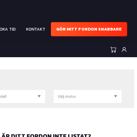
OKA TID
KONTAKT
GÖR MITT FORDON SNABBARE
dell
Välj motor
ÄR DITT FORDON INTE LISTAT?