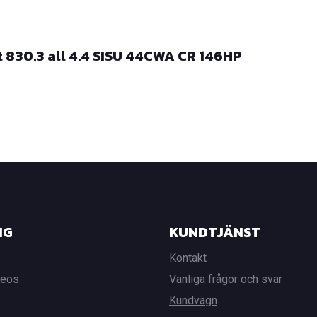
830.3 all 4.4 SISU 44CWA CR 146HP
NG
KUNDTJÄNST
Kontakt
deos
Vanliga frågor och svar
Kundvagn