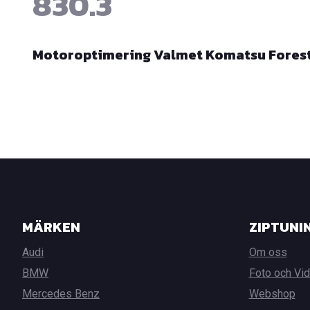
830.3
Motoroptimering Valmet Komatsu Forest 
MÄRKEN
ZIPTUNI
Audi
Om oss
BMW
Foto och Vi
Mercedes Benz
Webshop