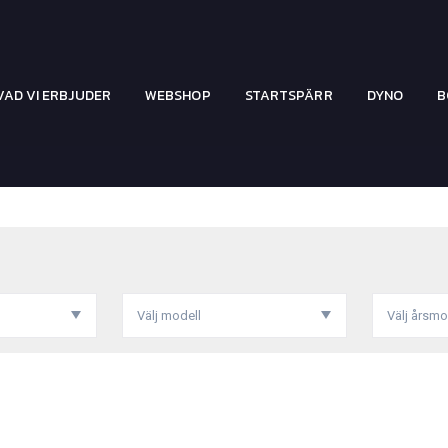
VAD VI ERBJUDER
WEBSHOP
STARTSPÄRR
DYNO
B
Välj modell
Välj årsmo