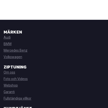
MÄRKEN
Audi
BMW
Mercedes Benz
Volkswagen
ZIPTUNING
Om oss
Foto och Videos
Webshop
Garanti
Fullständiga villkor