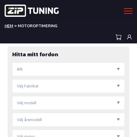
HEM
» MOTOROPTIMERING
Hitta mitt fordon
Allt.
Välj Fabrikat
Välj modell
Välj årsmodell
Välj motor