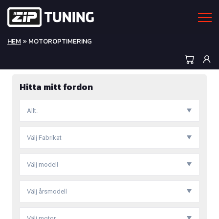
HEM
» MOTOROPTIMERING
Hitta mitt fordon
Allt.
Välj Fabrikat
Välj modell
Välj årsmodell
Välj motor