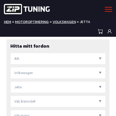
HEM
»
MOTOROPTIMERING
»
VOLKSWAGEN
» JETTA
Hitta mitt fordon
Allt.
Volkswagen
Jetta
Välj årsmodell
Välj motor