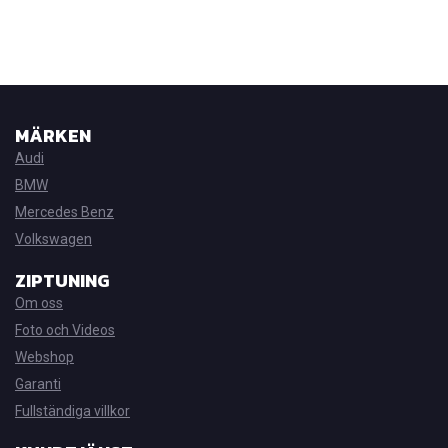
MÄRKEN
Audi
BMW
Mercedes Benz
Volkswagen
ZIPTUNING
Om oss
Foto och Videos
Webshop
Garanti
Fullständiga villkor