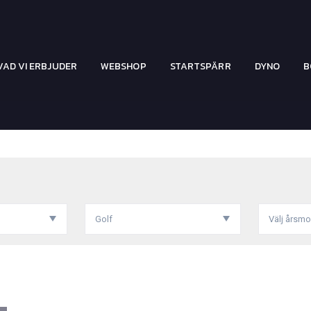
VAD VI ERBJUDER
WEBSHOP
STARTSPÄRR
DYNO
B
Golf
Välj årsmo