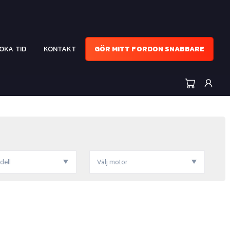
OKA TID
KONTAKT
GÖR MITT FORDON SNABBARE
dell
Välj motor