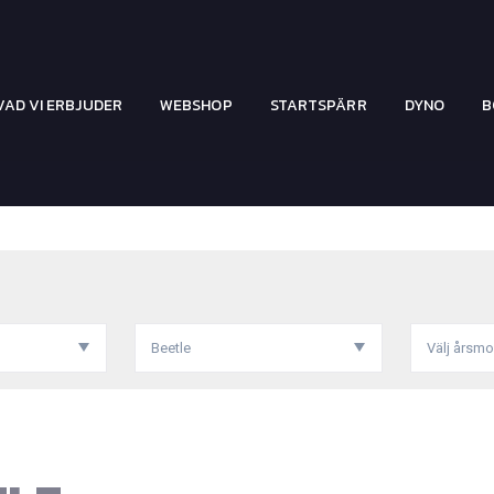
VAD VI ERBJUDER
WEBSHOP
STARTSPÄRR
DYNO
B
Beetle
Välj årsmo