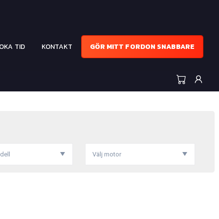
OKA TID
KONTAKT
GÖR MITT FORDON SNABBARE
dell
Välj motor