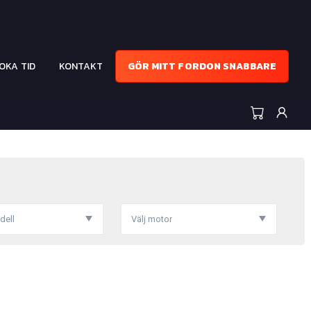
OKA TID
KONTAKT
GÖR MITT FORDON SNABBARE
dell
Välj motor