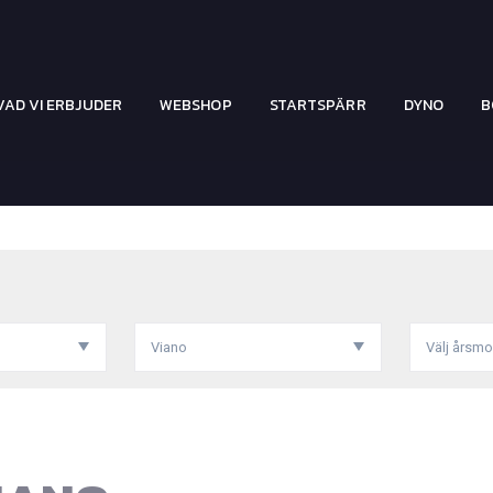
VAD VI ERBJUDER
WEBSHOP
STARTSPÄRR
DYNO
B
Viano
Välj årsmo