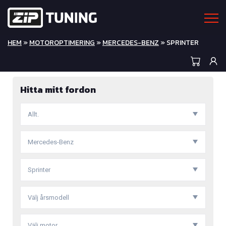
HEM
»
MOTOROPTIMERING
»
MERCEDES-BENZ
» SPRINTER
Hitta mitt fordon
Allt.
Mercedes-Benz
Sprinter
Välj årsmodell
Välj motor