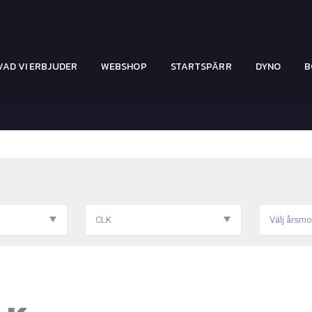
VAD VI ERBJUDER
WEBSHOP
STARTSPÄRR
DYNO
B
CLK
Välj årsmo