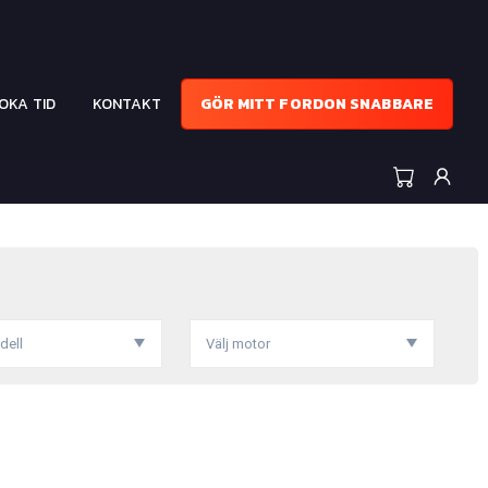
OKA TID
KONTAKT
GÖR MITT FORDON SNABBARE
dell
Välj motor