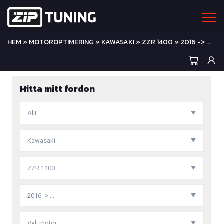
HEM
»
MOTOROPTIMERING
»
KAWASAKI
»
ZZR 1400
» 2016 -> ...
Hitta mitt fordon
Allt.
Kawasaki
ZZR 1400
2016 -> ...
Välj motor