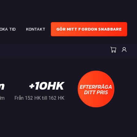
OKA TID
KONTAKT
GÖR MITT FORDON SNABBARE
m
+10HK
EFTERFRÅGA
DITT PRIS
 Nm
Från 152 HK till 162 HK