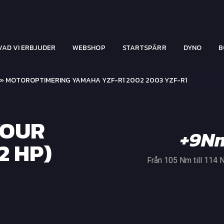
VAD VI ERBJUDER
WEBSHOP
STARTSPÄRR
DYNO
B
» MOTOROPTIMERING YAMAHA YZF-R1 2002 2003 YZF-R1
YOUR
+9N
2 HP)
Från 105 Nm till 114