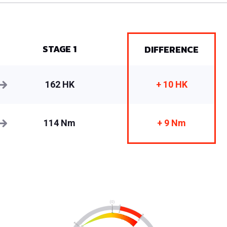
STAGE 1
DIFFERENCE
162 HK
+ 10 HK
114 Nm
+ 9 Nm