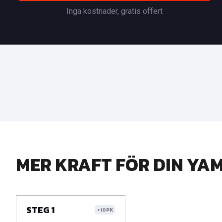
Inga kostnader, gratis offert
MER KRAFT FÖR DIN YA
STEG 1
+10PK