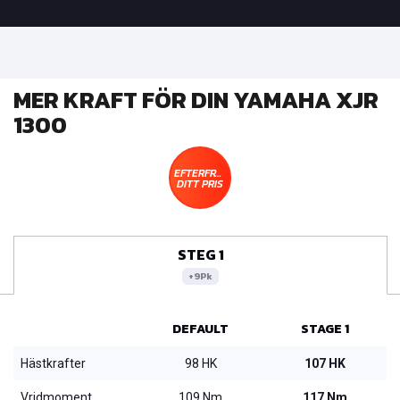
MER KRAFT FÖR DIN YAMAHA XJR
1300
EFTERFRÅGA
DITT PRIS
STEG 1
+9Pk
DEFAULT
STAGE 1
Hästkrafter
98 HK
107 HK
Vridmoment
109 Nm
117 Nm