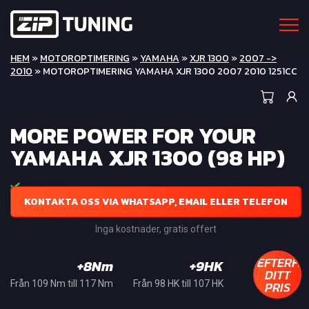
HEM
»
MOTOROPTIMERING
»
YAMAHA
»
XJR 1300
»
2007 ->
2010
» MOTOROPTIMERING YAMAHA XJR 1300 2007 2010 1251CC
MORE POWER FOR YOUR
YAMAHA XJR 1300 (98 HP)
KONTAKTA OSS VIA WHATSAPP, EMAIL ELLER TELEFON
Inga kostnader, gratis offert
EFTERFR
+8Nm
+9HK
DITT
PRIS
Från 109 Nm till 117 Nm
Från 98 HK till 107 HK