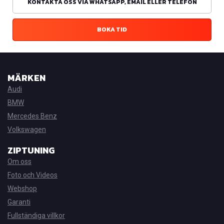
KONTAKTA OSS VIA WHATSAPP, EMAIL ELLER TELEFON
BOKA TID
MÄRKEN
Audi
BMW
Mercedes Benz
Volkswagen
ZIPTUNING
Om oss
Foto och Videos
Webshop
Garanti
Fullständiga villkor