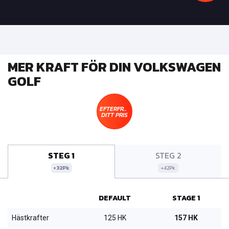
MER KRAFT FÖR DIN VOLKSWAGEN
GOLF
EFTERFRÅGA
DITT PRIS
STEG 1
STEG 2
+32Pk
+42Pk
DEFAULT
STAGE 1
Hästkrafter
125 HK
157 HK