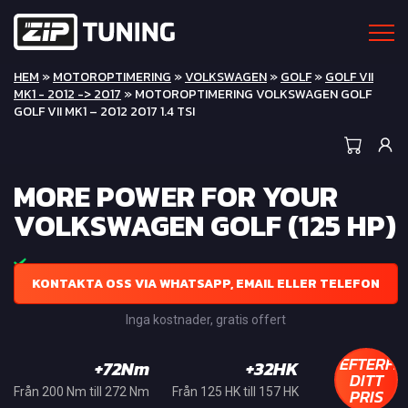
HEM
»
MOTOROPTIMERING
»
VOLKSWAGEN
»
GOLF
»
GOLF VII
MK1 - 2012 -> 2017
» MOTOROPTIMERING VOLKSWAGEN GOLF
GOLF VII MK1 – 2012 2017 1.4 TSI
MORE POWER FOR YOUR
VOLKSWAGEN GOLF (125 HP)
KONTAKTA OSS VIA WHATSAPP, EMAIL ELLER TELEFON
Inga kostnader, gratis offert
EFTERFR
+72Nm
+32HK
DITT
PRIS
Från 200 Nm till 272 Nm
Från 125 HK till 157 HK