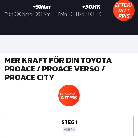
EFTERFR
+51Nm
+30HK
DITT
PRIS
Från 300 Nm till 351 Nm
Från 131 HK till 161 HK
MER KRAFT FÖR DIN TOYOTA
PROACE / PROACE VERSO /
PROACE CITY
EFTERFRÅGA
DITT PRIS
STEG 1
+30Pk