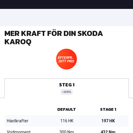
MER KRAFT FÖR DIN SKODA
KAROQ
EFTERFRÅGA
DITT PRIS
STEG 1
+81Pk
DEFAULT
STAGE 1
Hästkrafter
116 HK
197 HK
Vridmoment
300 Nm
432 Nm