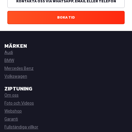
KONTAKTA OSS VIA WHATSAPP, EMAIL ELLER TELEFON
BOKA TID
MÄRKEN
Audi
BMW
Mercedes Benz
Volkswagen
ZIPTUNING
Om oss
Foto och Videos
Webshop
Garanti
Fullständiga villkor