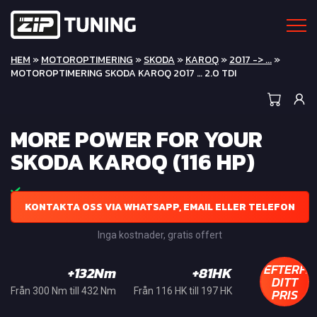
HEM
»
MOTOROPTIMERING
»
SKODA
»
KAROQ
»
2017 -> ...
»
MOTOROPTIMERING SKODA KAROQ 2017 … 2.0 TDI
MORE POWER FOR YOUR
SKODA KAROQ (116 HP)
KONTAKTA OSS VIA WHATSAPP, EMAIL ELLER TELEFON
Inga kostnader, gratis offert
EFTERFR
+132Nm
+81HK
DITT
PRIS
Från 300 Nm till 432 Nm
Från 116 HK till 197 HK