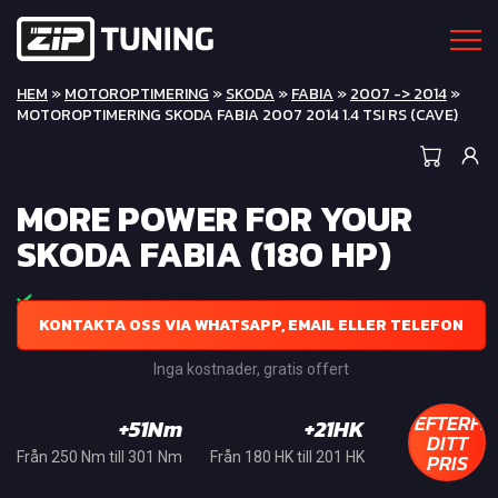
HEM
»
MOTOROPTIMERING
»
SKODA
»
FABIA
»
2007 -> 2014
»
MOTOROPTIMERING SKODA FABIA 2007 2014 1.4 TSI RS (CAVE)
MORE POWER FOR YOUR
SKODA FABIA (180 HP)
KONTAKTA OSS VIA WHATSAPP, EMAIL ELLER TELEFON
Inga kostnader, gratis offert
EFTERFR
+51Nm
+21HK
DITT
PRIS
Från 250 Nm till 301 Nm
Från 180 HK till 201 HK