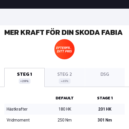
MER KRAFT FÖR DIN SKODA FABIA
EFTERFRÅGA
DITT PRIS
STEG 1
STEG 2
DSG
+21Pk
+41Pk
DEFAULT
STAGE 1
Hästkrafter
180 HK
201 HK
Vridmoment
250 Nm
301 Nm