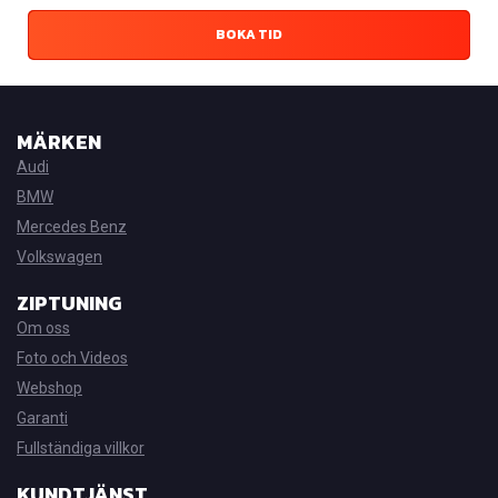
BOKA TID
MÄRKEN
Audi
BMW
Mercedes Benz
Volkswagen
ZIPTUNING
Om oss
Foto och Videos
Webshop
Garanti
Fullständiga villkor
KUNDTJÄNST