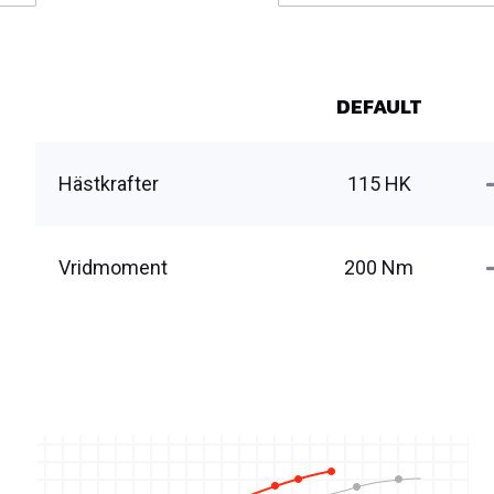
DEFAULT
Hästkrafter
115 HK
Vridmoment
200 Nm