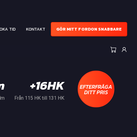
OKA TID
KONTAKT
GÖR MITT FORDON SNABBARE
m
+16HK
EFTERFRÅGA
DITT PRIS
 Nm
Från 115 HK till 131 HK