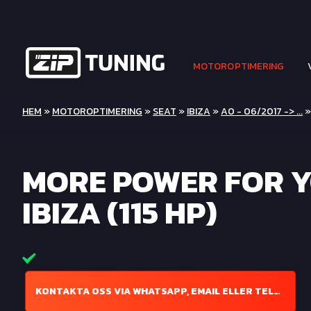
MOTOROPTIMERING
HEM
»
MOTOROPTIMERING
»
SEAT
»
IBIZA
»
A0 - 06/2017 -> ...
»
MORE POWER FOR Y
IBIZA (115 HP)
KONTAKTA OSS VIA WHATSAPP, EMAIL ELLER TELEFON