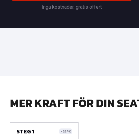
Inga kostnader, gratis offert
MER KRAFT FÖR DIN SEA
STEG 1
+22PK