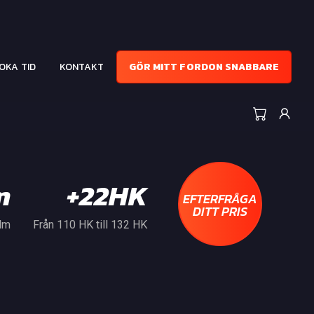
OKA TID
KONTAKT
GÖR MITT FORDON SNABBARE
m
+22HK
EFTERFRÅGA
DITT PRIS
 Nm
Från 110 HK till 132 HK