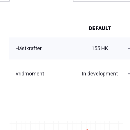
DEFAULT
Hästkrafter
155 HK
Vridmoment
In development