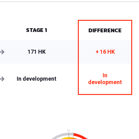
STAGE 1
DIFFERENCE
171 HK
+ 16 HK
In
In development
development