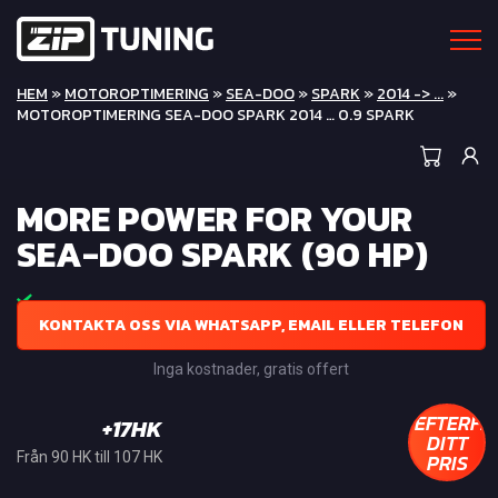
HEM
»
MOTOROPTIMERING
»
SEA-DOO
»
SPARK
»
2014 -> ...
»
MOTOROPTIMERING SEA-DOO SPARK 2014 … 0.9 SPARK
MORE POWER FOR YOUR
SEA-DOO SPARK (90 HP)
KONTAKTA OSS VIA WHATSAPP, EMAIL ELLER TELEFON
Inga kostnader, gratis offert
EFTERFR
+17HK
DITT
PRIS
Från 90 HK till 107 HK