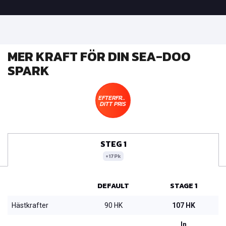
MER KRAFT FÖR DIN SEA-DOO
SPARK
EFTERFRÅGA
DITT PRIS
STEG 1
+17Pk
DEFAULT
STAGE 1
Hästkrafter
90 HK
107 HK
In