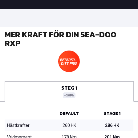
MER KRAFT FÖR DIN SEA-DOO
RXP
EFTERFRÅGA
DITT PRIS
STEG 1
+26Pk
DEFAULT
STAGE 1
Hästkrafter
260 HK
286 HK
Vridmoment
178 Nm
201 Nm