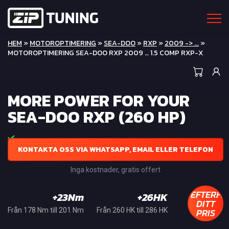
HEM
»
MOTOROPTIMERING
»
SEA-DOO
»
RXP
»
2009 -> ...
»
MOTOROPTIMERING SEA-DOO RXP 2009 … 1.5 COMP RXP-X
MORE POWER FOR YOUR
SEA-DOO RXP (260 HP)
KONTAKTA OSS VIA WHATSAPP, EMAIL ELLER TELEFON
Inga kostnader, gratis offert
EFTERFR
+23Nm
+26HK
DITT
PRIS
Från 178 Nm till 201 Nm
Från 260 HK till 286 HK