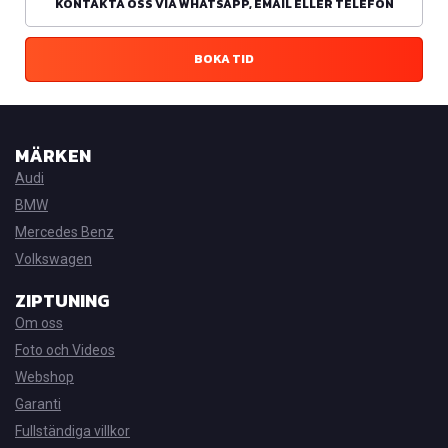
KONTAKTA OSS VIA WHATSAPP, EMAIL ELLER TELEFON
BOKA TID
MÄRKEN
Audi
BMW
Mercedes Benz
Volkswagen
ZIPTUNING
Om oss
Foto och Videos
Webshop
Garanti
Fullständiga villkor