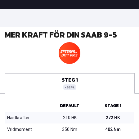
MER KRAFT FÖR DIN SAAB 9-5
EFTERFRÅGA
DITT PRIS
STEG 1
+62Pk
DEFAULT
STAGE 1
Hästkrafter
210 HK
272 HK
Vridmoment
350 Nm
402 Nm