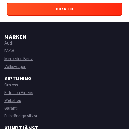
BOKA TID
MÄRKEN
Audi
BMW
Mercedes Benz
Volkswagen
ZIPTUNING
Om oss
Foto och Videos
Webshop
Garanti
Fullständiga villkor
KUNDTJÄNST