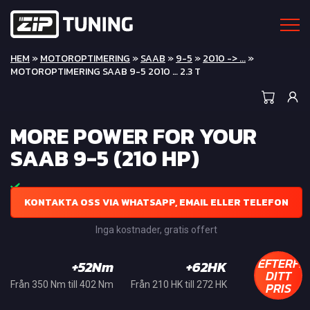
HEM
»
MOTOROPTIMERING
»
SAAB
»
9-5
»
2010 -> ...
»
MOTOROPTIMERING SAAB 9-5 2010 … 2.3 T
MORE POWER FOR YOUR
SAAB 9-5 (210 HP)
KONTAKTA OSS VIA WHATSAPP, EMAIL ELLER TELEFON
Inga kostnader, gratis offert
EFTERFR
+52Nm
+62HK
DITT
PRIS
Från 350 Nm till 402 Nm
Från 210 HK till 272 HK