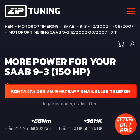
HEM
»
MOTOROPTIMERING
»
SAAB
»
9-3
»
12/2002 -> 08/2007
» MOTOROPTIMERING SAAB 9-3 12/2002 08/2007 1.8 T
MORE POWER FOR YOUR
SAAB 9-3 (150 HP)
KONTAKTA OSS VIA WHATSAPP, EMAIL ELLER TELEFON
Inga kostnader, gratis offert
EFTERFR
+88Nm
+36HK
DITT
PRIS
Från 214 Nm till 302 Nm
Från 150 HK till 186 HK