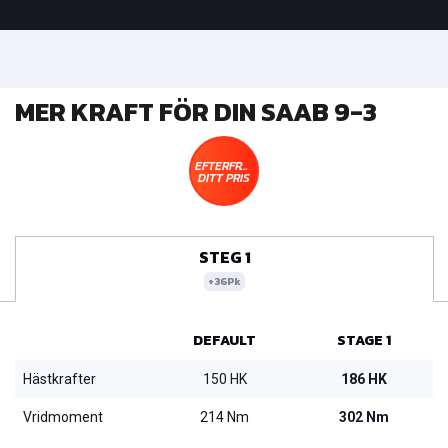
MER KRAFT FÖR DIN SAAB 9-3
EFTERFRÅGA
DITT PRIS
STEG 1
+36Pk
DEFAULT
STAGE 1
Hästkrafter
150 HK
186 HK
Vridmoment
214 Nm
302 Nm