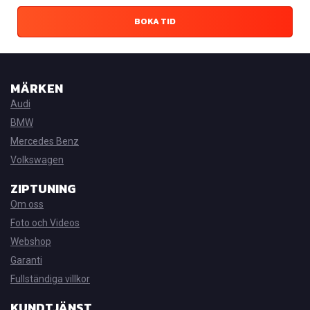
BOKA TID
MÄRKEN
Audi
BMW
Mercedes Benz
Volkswagen
ZIPTUNING
Om oss
Foto och Videos
Webshop
Garanti
Fullständiga villkor
KUNDTJÄNST