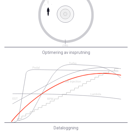
Optimering av insprutning
Dataloggning