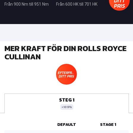
DITT
PRIS
Från 900 Nm till 951 Nm
Från 600 HK till 701 HK
MER KRAFT FÖR DIN ROLLS ROYCE
CULLINAN
EFTERFRÅGA
DITT PRIS
STEG 1
+101Pk
DEFAULT
STAGE 1