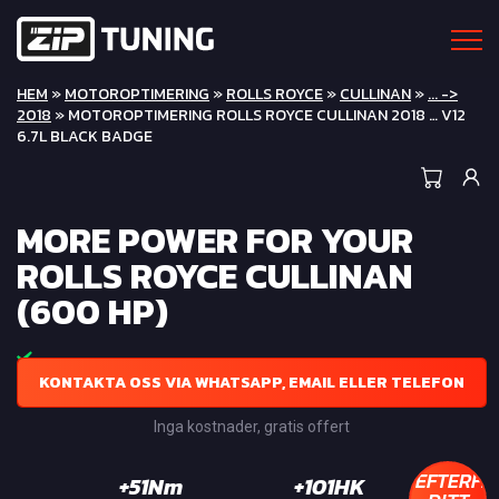
HEM
»
MOTOROPTIMERING
»
ROLLS ROYCE
»
CULLINAN
»
... ->
2018
» MOTOROPTIMERING ROLLS ROYCE CULLINAN 2018 … V12
6.7L BLACK BADGE
MORE POWER FOR YOUR
ROLLS ROYCE CULLINAN
(600 HP)
KONTAKTA OSS VIA WHATSAPP, EMAIL ELLER TELEFON
Inga kostnader, gratis offert
EFTERFR
+51Nm
+101HK