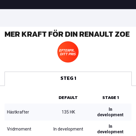
MER KRAFT FÖR DIN RENAULT ZOE
EFTERFRÅGA
DITT PRIS
STEG 1
DEFAULT
STAGE 1
In
Hästkrafter
135 HK
development
In
Vridmoment
In development
development