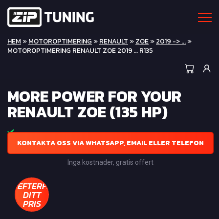
HEM
»
MOTOROPTIMERING
»
RENAULT
»
ZOE
»
2019 -> ...
»
MOTOROPTIMERING RENAULT ZOE 2019 … R135
MORE POWER FOR YOUR
RENAULT ZOE (135 HP)
KONTAKTA OSS VIA WHATSAPP, EMAIL ELLER TELEFON
Inga kostnader, gratis offert
EFTERFRÅGA
DITT
PRIS