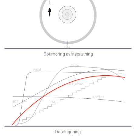
Optimering av insprutning
Dataloggning