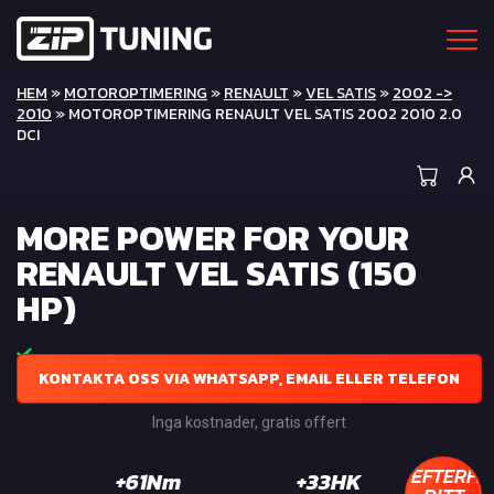
HEM
»
MOTOROPTIMERING
»
RENAULT
»
VEL SATIS
»
2002 ->
2010
» MOTOROPTIMERING RENAULT VEL SATIS 2002 2010 2.0
DCI
MORE POWER FOR YOUR
RENAULT VEL SATIS (150
HP)
KONTAKTA OSS VIA WHATSAPP, EMAIL ELLER TELEFON
Inga kostnader, gratis offert
EFTERFR
+61Nm
+33HK