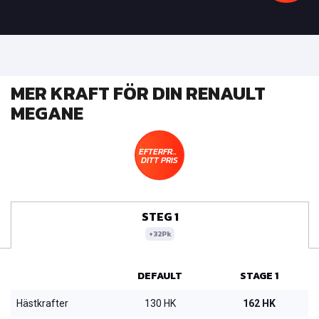
MER KRAFT FÖR DIN RENAULT
MEGANE
EFTERFRÅGA
DITT PRIS
STEG 1
+32Pk
DEFAULT
STAGE 1
Hästkrafter
130 HK
162 HK