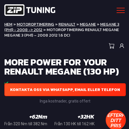
HEM
»
MOTOROPTIMERING
»
RENAULT
»
MEGANE
»
MEGANE 3
(PH1) - 2008 -> 2012
» MOTOROPTIMERING RENAULT MEGANE
MEGANE 3 (PH1) – 2008 2012 1.6 DCI
MORE POWER FOR YOUR
RENAULT MEGANE (130 HP)
KONTAKTA OSS VIA WHATSAPP, EMAIL ELLER TELEFON
Inga kostnader, gratis offert
EFTERFR
+62Nm
+32HK
DITT
PRIS
Från 320 Nm till 382 Nm
Från 130 HK till 162 HK