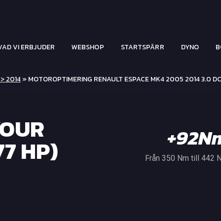
VAD VI ERBJUDER
WEBSHOP
STARTSPÄRR
DYNO
B
 > 2014
» MOTOROPTIMERING RENAULT ESPACE MK4 2005 2014 3.0 DC
YOUR
+92N
77 HP)
Från 350 Nm till 442