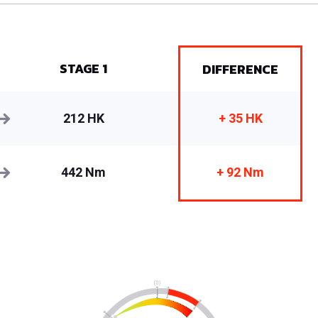
STAGE 1
DIFFERENCE
212 HK
+ 35 HK
442 Nm
+ 92 Nm