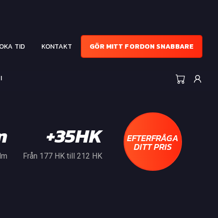
OKA TID
KONTAKT
GÖR MITT FORDON SNABBARE
I
m
+35HK
EFTERFRÅGA
DITT PRIS
 Nm
Från 177 HK till 212 HK