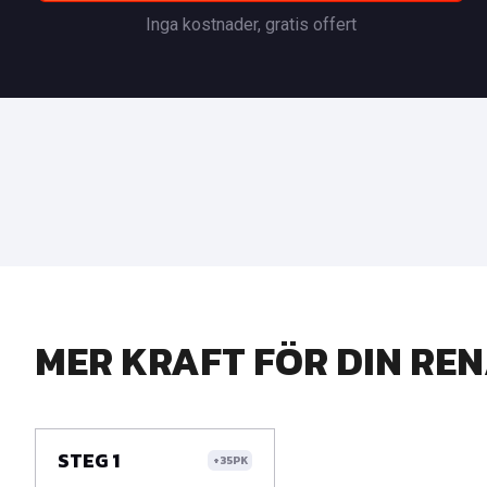
Inga kostnader, gratis offert
MER KRAFT FÖR DIN RE
STEG 1
+35PK