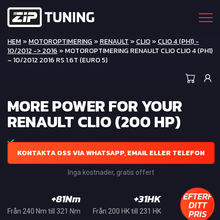
HEM
»
MOTOROPTIMERING
»
RENAULT
»
CLIO
»
CLIO 4 (PH1) -
10/2012 -> 2016
» MOTOROPTIMERING RENAULT CLIO CLIO 4 (PH1)
– 10/2012 2016 RS 1.6T (EURO 5)
MORE POWER FOR YOUR
RENAULT CLIO (200 HP)
KONTAKTA OSS VIA WHATSAPP, EMAIL ELLER TELEFON
Inga kostnader, gratis offert
EFTERFR
+81Nm
+31HK
DITT
PRIS
Från 240 Nm till 321 Nm
Från 200 HK till 231 HK