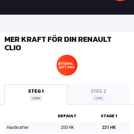
MER KRAFT FÖR DIN RENAULT
CLIO
EFTERFRÅGA
DITT PRIS
STEG 1
STEG 2
+31Pk
+41Pk
DEFAULT
STAGE 1
Hästkrafter
200 HK
231 HK