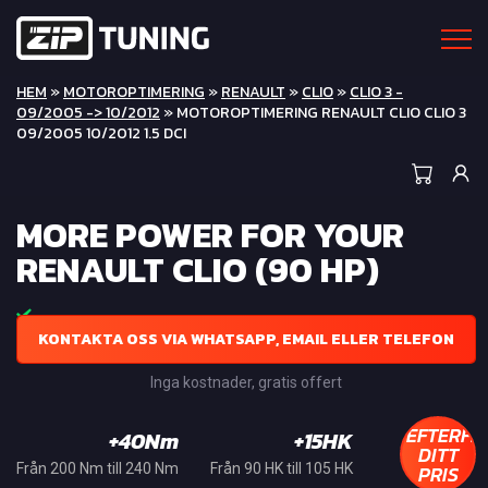
HEM
»
MOTOROPTIMERING
»
RENAULT
»
CLIO
»
CLIO 3 -
09/2005 -> 10/2012
» MOTOROPTIMERING RENAULT CLIO CLIO 3
09/2005 10/2012 1.5 DCI
MORE POWER FOR YOUR
RENAULT CLIO (90 HP)
KONTAKTA OSS VIA WHATSAPP, EMAIL ELLER TELEFON
Inga kostnader, gratis offert
EFTERFR
+40Nm
+15HK
DITT
PRIS
Från 200 Nm till 240 Nm
Från 90 HK till 105 HK