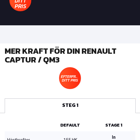
DITT
PRIS
MER KRAFT FÖR DIN RENAULT
CAPTUR / QM3
EFTERFRÅGA
DITT PRIS
STEG 1
DEFAULT
STAGE 1
In
Hästkrafter
155 HK