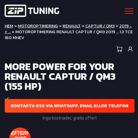
HEM
»
MOTOROPTIMERING
»
RENAULT
»
CAPTUR / QM3
»
2019 -
> ...
» MOTOROPTIMERING RENAULT CAPTUR / QM3 2019 … 1.3 TCE
160 MHEV
MORE POWER FOR YOUR
RENAULT CAPTUR / QM3
(155 HP)
KONTAKTA OSS VIA WHATSAPP, EMAIL ELLER TELEFON
Inga kostnader, gratis offert
EFTERFRÅGA