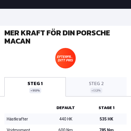
MER KRAFT FÖR DIN PORSCHE
MACAN
EFTERFRÅGA
DITT PRIS
STEG 1
STEG 2
+95Pk
+132Pk
DEFAULT
STAGE 1
Hästkrafter
440 HK
535 HK
Vridmoment
600 Nm
785 Nm