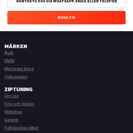
KONTAKTA OSS VIA WHATSAPP, EMAIL ELLER TELEFON
BOKA TID
MÄRKEN
Audi
BMW
Mercedes Benz
Volkswagen
ZIPTUNING
Om oss
Foto och Videos
Webshop
Garanti
Fullständiga villkor