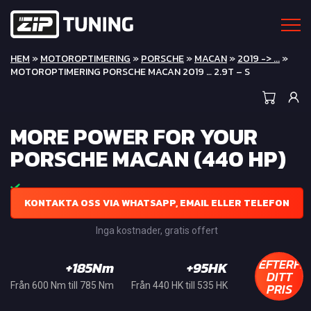
HEM
»
MOTOROPTIMERING
»
PORSCHE
»
MACAN
»
2019 -> ...
»
MOTOROPTIMERING PORSCHE MACAN 2019 … 2.9T – S
MORE POWER FOR YOUR
PORSCHE MACAN (440 HP)
KONTAKTA OSS VIA WHATSAPP, EMAIL ELLER TELEFON
Inga kostnader, gratis offert
EFTERFR
+185Nm
+95HK
DITT
PRIS
Från 600 Nm till 785 Nm
Från 440 HK till 535 HK