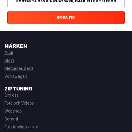
KONTAKTA OSS VIA WHATSAPP, EMAIL ELLER TELEFON
BOKA TID
MÄRKEN
Audi
BMW
Mercedes Benz
Volkswagen
ZIPTUNING
Om oss
Foto och Videos
Webshop
Garanti
Fullständiga villkor