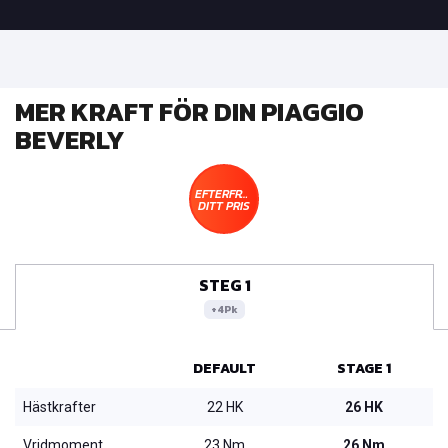
MER KRAFT FÖR DIN PIAGGIO
BEVERLY
EFTERFRÅGA
DITT PRIS
STEG 1
+4Pk
DEFAULT
STAGE 1
Hästkrafter
22 HK
26 HK
Vridmoment
23 Nm
26 Nm