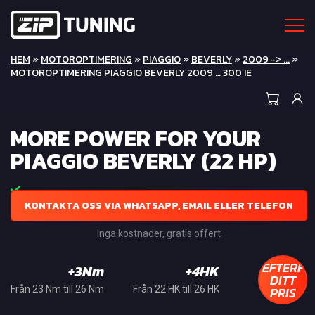
HEM
»
MOTOROPTIMERING
»
PIAGGIO
»
BEVERLY
»
2009 -> ...
»
MOTOROPTIMERING PIAGGIO BEVERLY 2009 … 300 IE
MORE POWER FOR YOUR
PIAGGIO BEVERLY (22 HP)
KONTAKTA OSS VIA WHATSAPP, EMAIL ELLER TELEFON
Inga kostnader, gratis offert
EFTERFR
+3Nm
+4HK
DITT
PRIS
Från 23 Nm till 26 Nm
Från 22 HK till 26 HK