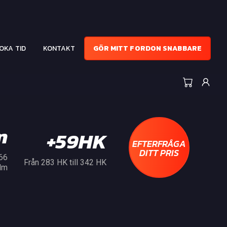
OKA TID
KONTAKT
GÖR MITT FORDON SNABBARE
m
+59HK
EFTERFRÅGA
DITT PRIS
566
Från 283 HK till 342 HK
Nm