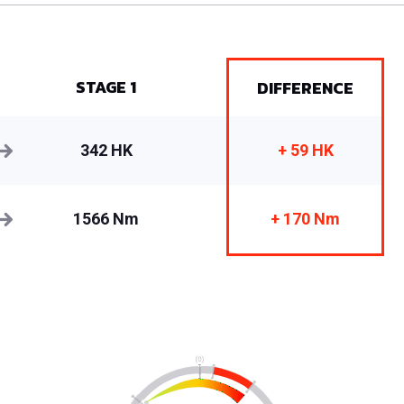
STAGE 1
DIFFERENCE
342 HK
+ 59 HK
1566 Nm
+ 170 Nm