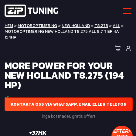
HEM
»
MOTOROPTIMERING
»
NEW HOLLAND
»
T8.275
»
ALL
»
MOTOROPTIMERING NEW HOLLAND T8.275 ALL 8.7 TIER 4A
194HP
MORE POWER FOR YOUR
NEW HOLLAND T8.275 (194
HP)
KONTAKTA OSS VIA WHATSAPP, EMAIL ELLER TELEFON
Inga kostnader, gratis offert
EFTERFR
+37HK