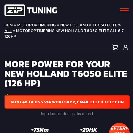
HEM
»
MOTOROPTIMERING
»
NEW HOLLAND
»
T6050 ELITE
»
ALL
» MOTOROPTIMERING NEW HOLLAND T6050 ELITE ALL 6.7
126HP
MORE POWER FOR YOUR
NEW HOLLAND T6050 ELITE
(126 HP)
KONTAKTA OSS VIA WHATSAPP, EMAIL ELLER TELEFON
Inga kostnader, gratis offert
EFTERFR
+75Nm
+29HK