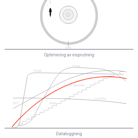
Optimering av insprutning
Dataloggning