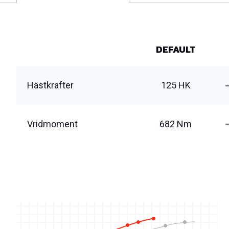
DEFAULT
Hästkrafter
125 HK
Vridmoment
682 Nm