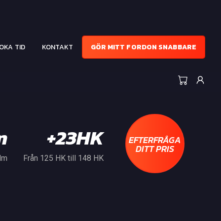
OKA TID
KONTAKT
GÖR MITT FORDON SNABBARE
m
+23HK
EFTERFRÅGA
DITT PRIS
 Nm
Från 125 HK till 148 HK