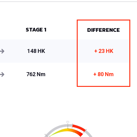
STAGE 1
DIFFERENCE
148 HK
+ 23 HK
762 Nm
+ 80 Nm