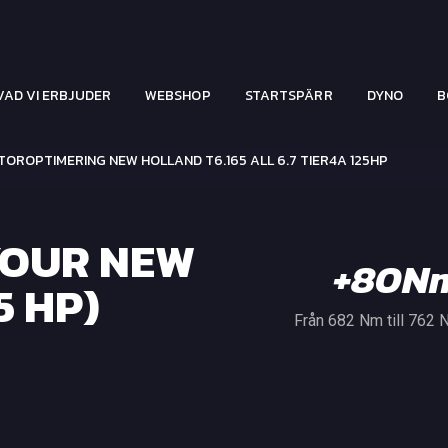
VAD VI ERBJUDER
WEBSHOP
STARTSPÄRR
DYNO
B
OROPTIMERING NEW HOLLAND T6.165 ALL 6.7 TIER4A 125HP
YOUR NEW
+80N
5 HP)
Från 682 Nm till 762