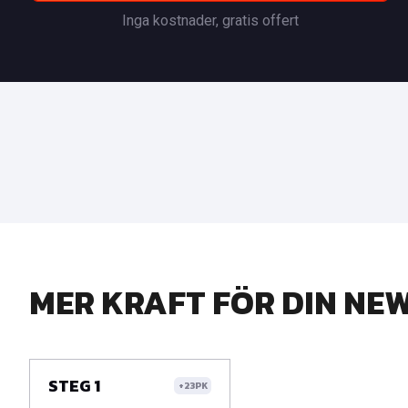
Inga kostnader, gratis offert
MER KRAFT FÖR DIN NEW
STEG 1
+23PK