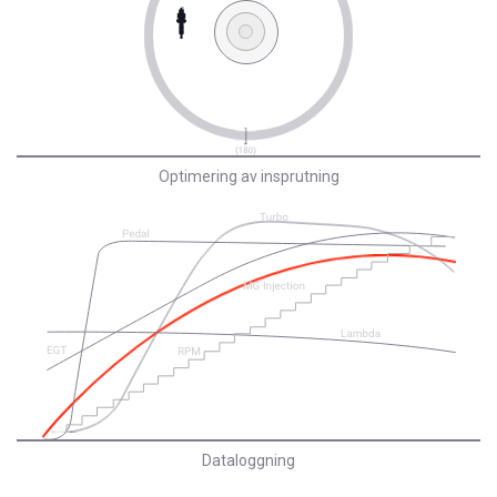
Optimering av insprutning
Dataloggning