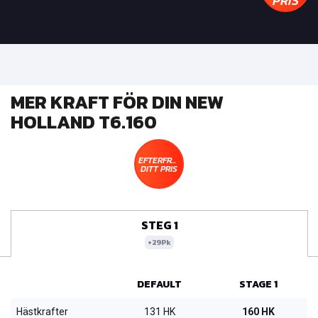
PRIS
MER KRAFT FÖR DIN NEW
HOLLAND T6.160
EFTERFRÅGA
DITT PRIS
STEG 1
+29Pk
DEFAULT
STAGE 1
Hästkrafter
131 HK
160 HK