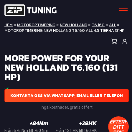
HEM
»
MOTOROPTIMERING
»
NEW HOLLAND
»
T6.160
»
ALL
»
MOTOROPTIMERING NEW HOLLAND T6.160 ALL 4.5 TIER4A 131HP
MORE POWER FOR YOUR
NEW HOLLAND T6.160 (131
HP)
KONTAKTA OSS VIA WHATSAPP, EMAIL ELLER TELEFON
Inga kostnader, gratis offert
EFTERFR
+84Nm
+29HK
DITT
Från 676 Nm till 760 Nm
Från 131 HK till 160 HK