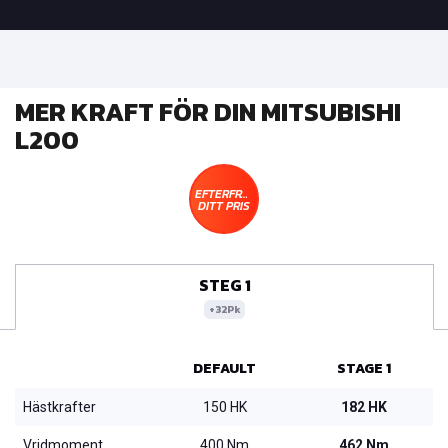
MER KRAFT FÖR DIN MITSUBISHI
L200
EFTERFRÅGA
DITT PRIS
STEG 1
+32Pk
DEFAULT
STAGE 1
Hästkrafter
150 HK
182 HK
Vridmoment
400 Nm
462 Nm