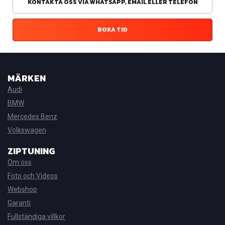
KONTAKTA OSS VIA WHATSAPP, EMAIL ELLER TELEFON
BOKA TID
MÄRKEN
Audi
BMW
Mercedes Benz
Volkswagen
ZIPTUNING
Om oss
Foto och Videos
Webshop
Garanti
Fullständiga villkor