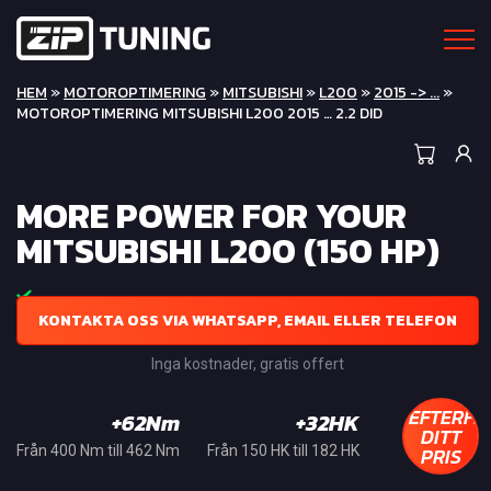
HEM
»
MOTOROPTIMERING
»
MITSUBISHI
»
L200
»
2015 -> ...
»
MOTOROPTIMERING MITSUBISHI L200 2015 … 2.2 DID
MORE POWER FOR YOUR
MITSUBISHI L200 (150 HP)
KONTAKTA OSS VIA WHATSAPP, EMAIL ELLER TELEFON
Inga kostnader, gratis offert
EFTERFR
+62Nm
+32HK
DITT
PRIS
Från 400 Nm till 462 Nm
Från 150 HK till 182 HK